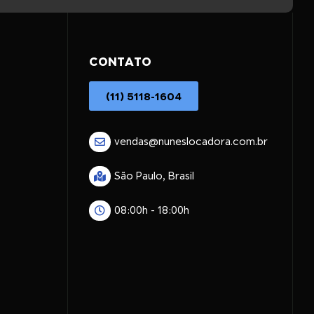
CONTATO
(11) 5118-1604
vendas@nuneslocadora.com.br
São Paulo, Brasil
08:00h - 18:00h